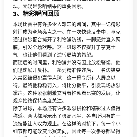
现，无疑是影响结果的重要因素。
3、精彩瞬间回顾
本场比赛中有许多令人难忘的瞬间，其中一记精彩
射门成为全场亮点之一。在一次快速反击中，亨克
通过精妙配合撕开了利物浦防线，一脚怒射直入网
底，引发全场欢呼。这一进球不仅提升了亨克士
气，也让他们看到了逆转局势的希望。
而随后的时间里，利物浦并没有因此放松警惕，他
们迅速展开反扑。一系列精准传递后，一名边锋突
入禁区被侵犯赢得点球，这一幕令所有人屏息以
待。最终他稳稳罚入，将比分扳平，引发现场热烈
掌声。这种紧张刺激交替着推动着比赛的发展，让
观众始终保持高度关注。
除了进球，本场还有许多激烈拼抢和精彩过人值得
称道。两队都展示出了极高水平，各自所拥有的一
流技能让人叹为观止。在这样的对抗下，每一个小
细节都可能改变比赛走向，因此每一次争夺都显得