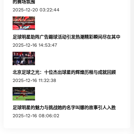
的赛场氛围
2025-12-20 03:22:44
足球明星助阵广告踢球活动引发热潮精彩瞬间尽在其中
2025-12-16 14:53:47
北京足球之光：十位杰出球星的辉煌历程与成就回顾
2025-12-16 11:32:38
足球明星的魅力与挑战她的名字叫娜的故事引人入胜
2025-12-16 08:06:02