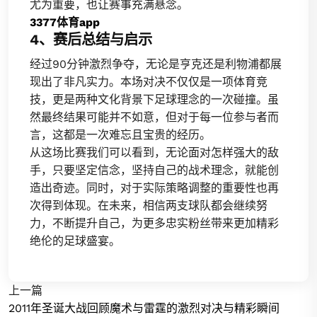
尤为重要，也让赛事充满悬念。
3377体育app
4、赛后总结与启示
经过90分钟激烈争夺，无论是亨克还是利物浦都展
现出了非凡实力。本场对决不仅仅是一项体育竞
技，更是两种文化背景下足球理念的一次碰撞。虽
然最终结果可能并不如意，但对于每一位参与者而
言，这都是一次难忘且宝贵的经历。
从这场比赛我们可以看到，无论面对怎样强大的敌
手，只要坚定信念，坚持自己的战术理念，就能创
造出奇迹。同时，对于实际策略调整的重要性也再
次得到体现。在未来，相信两支球队都会继续努
力，不断提升自己，为更多忠实粉丝带来更加精彩
绝伦的足球盛宴。
上一篇
2011年圣诞大战回顾魔术与雷霆的激烈对决与精彩瞬间