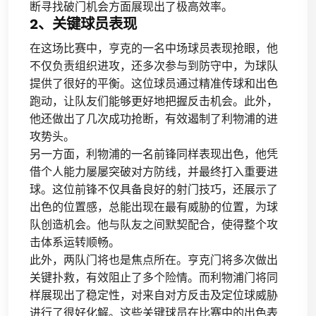
断寻找破门机会方面展现出了极高效率。
2、关键球员表现
在这场比赛中，亨克的一名中场球员表现抢眼，他
不仅负责组织进攻，还多次参与到防守中，为球队
提供了很好的平衡。这位球员通过精准传球和出色
跑动，让队友们能够更好地把握反击机会。此外，
他还做出了几次成功抢断，有效遏制了利物浦的进
攻势头。
另一方面，利物浦的一名前锋同样表现出色，他凭
借个人能力屡屡突破对方防线，并最终打入重要进
球。这位前锋不仅具备良好的射门技巧，还展示了
出色的位置感，总能出现在最有威胁的位置，为球
队创造机会。他与队友之间默契配合，使得整个攻
击体系运转顺畅。
此外，两队门将也是焦点所在。亨克门将多次做出
关键扑救，有效阻止了多个险情。而利物浦门将同
样展现出了稳定性，对来自对方反击及定位球威胁
进行了很好化解。这些关键球员在比赛中的出色表