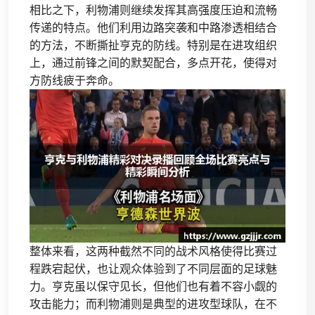
相比之下，利物浦则继续发挥其高强度压迫和流畅
传递的特点。他们利用边路突袭和中路渗透相结合
的方法，不断撕扯亨克的防线。特别是在进攻组织
上，通过前锋之间的默契配合，多点开花，使得对
方防线疲于奔命。
整体来看，这两种截然不同的战术风格使得比赛过
程跌宕起伏，也让观众体验到了不同层面的足球魅
力。亨克虽以保守见长，但他们也有着不容小觑的
攻击能力；而利物浦则是典型的进攻型球队，在不