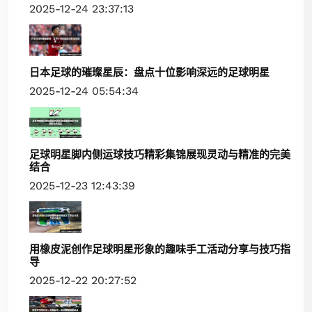
2025-12-24 23:37:13
日本足球的璀璨星辰：盘点十位影响深远的足球明星
2025-12-24 05:54:34
足球明星脚内侧运球技巧精彩集锦展现灵动与精准的完美
结合
2025-12-23 12:43:39
用橡皮泥创作足球明星形象的趣味手工活动分享与技巧指
导
2025-12-22 20:27:52