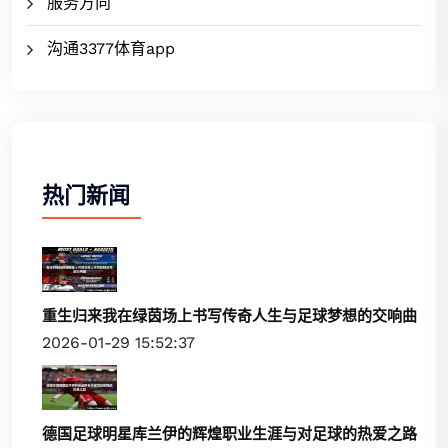
服务方向
沟通3377体育app
热门新闻
重生归来我在绿茵场上书写传奇人生与足球梦想的交响曲
2026-01-29 15:52:37
德国足球明星库兰伊的辉煌职业生涯与对足球的热爱之路