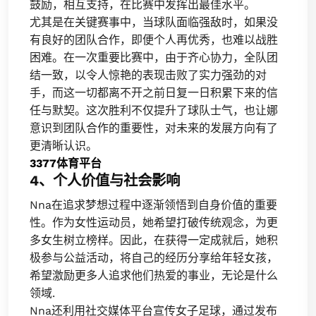
鼓励，相互支持，在比赛中发挥出最佳水平。
尤其是在关键赛事中，当球队面临强敌时，如果没
有良好的团队合作，即便个人再优秀，也难以战胜
困难。在一次重要比赛中，由于齐心协力，全队团
结一致，以令人惊艳的表现击败了实力强劲的对
手，而这一切都离不开之前日复一日积累下来的信
任与默契。这次胜利不仅提升了球队士气，也让娜
意识到团队合作的重要性，对未来的发展方向有了
更清晰认识。
3377体育平台
4、个人价值与社会影响
Nna在追求梦想过程中逐渐领悟到自身价值的重要
性。作为女性运动员，她希望打破传统观念，为更
多女生树立榜样。因此，在获得一定成就后，她积
极参与公益活动，将自己的经历分享给年轻女孩，
希望激励更多人追求他们热爱的事业，无论是什么
领域.
Nna还利用社交媒体平台宣传女子足球，通过发布