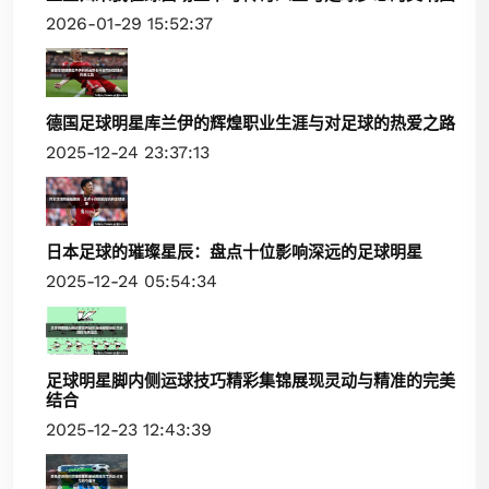
2026-01-29 15:52:37
德国足球明星库兰伊的辉煌职业生涯与对足球的热爱之路
2025-12-24 23:37:13
日本足球的璀璨星辰：盘点十位影响深远的足球明星
2025-12-24 05:54:34
足球明星脚内侧运球技巧精彩集锦展现灵动与精准的完美
结合
2025-12-23 12:43:39