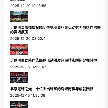
2025-12-20 19:18:55
足球明星激情庆祝瞬间壁纸图集尽显运动魅力与热血沸腾
的赛场氛围
2025-12-20 03:22:44
足球明星助阵广告踢球活动引发热潮精彩瞬间尽在其中
2025-12-16 14:53:47
北京足球之光：十位杰出球星的辉煌历程与成就回顾
2025-12-16 11:32:38