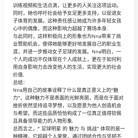
训练视频和生活点滴，让更多的人关注这项运动。
同时，她也呼吁社会给予女足更多支持，以促进女
子体育的发展。这种责任感让她成为许多年轻女孩
心中的偶像，而这种影响力超越了赛场本身.
与此同时，这样积极向上的形象也为Nna带来了商
业赞助机会，使得她能够更好地发展自己的职业生
涯，并进一步推动女子足球的发展。Nna明白，一
个人的成功不仅体现在个人成就上，更在于如何利
用自身影响力去改变他人的生活，实现更大的社会
价值.
总结：
Nna用自己的故事诠释了什么是真正意义上的“魅
力”，这种魅力不是表面的光鲜亮丽，而是在于面对
挫折依然坚持追寻梦想，以及愿意为他人创造机会
与希望。而这些品质恰恰构成了一位真正值得钦佩
且具备领导能力的人物形象.
总而言之，“ 足球明星 的 魅力 与 挑战” 体现的是一
种精神，它超越个人荣誉，通过团结合作与坚韧不