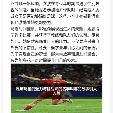
路并非一帆风顺，女孩在青少年时期遭遇了性别歧
视的问题。当她报名参加地方球队时，经常被人质
疑女子是否能够踢好足球，这些声音让她感到沮丧
但也激励着她更加努力。
随着时间推移，娜逐渐展现出过人的天赋，她赢得
了许多比赛，并获得了教练和队友们的认可。尽管
如此，她依然面临着巨大的压力。不仅要应对来自
外界的不信任，还要平衡学业与训练之间的矛盾。
为了实现自己的梦想，娜常常放弃和朋友们聚会，
只为能多花一点时间提升自己的技术。