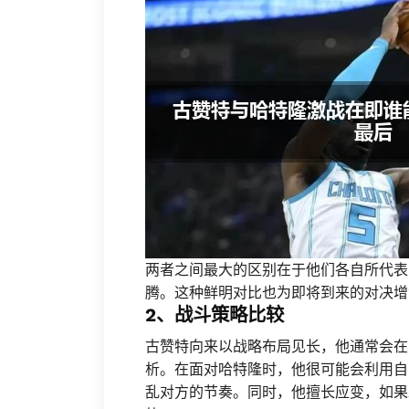
两者之间最大的区别在于他们各自所代表
腾。这种鲜明对比也为即将到来的对决增
2、战斗策略比较
古赞特向来以战略布局见长，他通常会在
析。在面对哈特隆时，他很可能会利用自
乱对方的节奏。同时，他擅长应变，如果