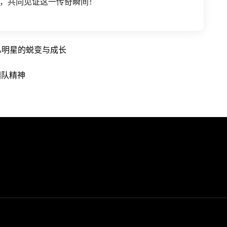
，共同见证这一传奇瞬间！
A明星的蜕变与成长
团队精神