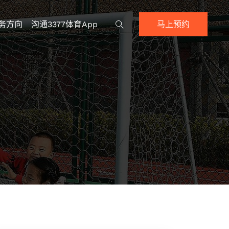
务方向
沟通3377体育app
马上预约