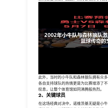
此外，当时的小牛队和森林狼队拥有众多
各自支持球队的热情更是为比赛增添了不
叹息，让整个体育馆如同沸腾般热烈。
2、关键球员
在这场经典对决中，诺维茨基无疑是小牛