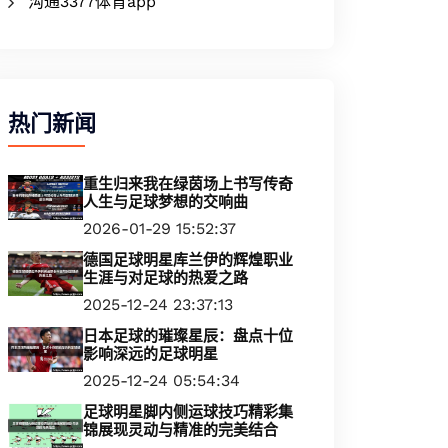
沟通3377体育app
热门新闻
重生归来我在绿茵场上书写传奇
人生与足球梦想的交响曲
2026-01-29 15:52:37
德国足球明星库兰伊的辉煌职业
生涯与对足球的热爱之路
2025-12-24 23:37:13
日本足球的璀璨星辰：盘点十位
影响深远的足球明星
2025-12-24 05:54:34
足球明星脚内侧运球技巧精彩集
锦展现灵动与精准的完美结合