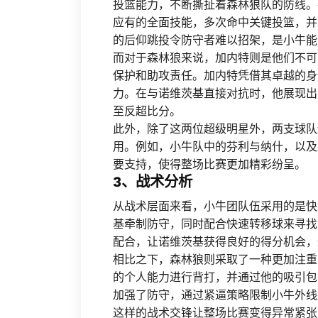
投篮能力，不断撕扯着森林狼队的防线。
应有的全面技能，多次命中关键投篮，并
的后仰跳投令防守者难以招架，是小牛能
而对于森林狼来说，加内特则是他们不可
保护和助攻责任。加内特凭借其卓越的身
力。在与诺维茨基直接对抗时，他展现出
至反超比分。
此外，除了这两位超级明星外，两支球队
用。例如，小牛队中的芬利与纳什，以及
要支持，使得整场比赛更加精彩纷呈。
3、战术分析
从战术层面来看，小牛团队伍采用的是快
基牵制防守，同时配合快速转移球来寻找
配合，让诺维茨基获得良好的得分机会，
相比之下，森林狼则采取了一种更加注重
的个人能力进行背打，并通过他的吸引包夹来
加强了防守，通过紧逼策略限制小牛外线
这样的战术交锋让整场比赛变得异常紧张