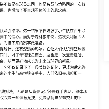
拼不仅是在球员之间，也是智慧与策略间的一次较
果，也增加了赛事观看体验上的悬念感。
队险胜结束。这一结果不仅增强了小牛队在西部联
赛中的信心。而对于森林狼来说，这次失利虽令人
，为接下来的赛事做准备。
据统计，还有深远的影响。它让人们认识到篮球运
同时，对于年轻球员而言，这也是一次宝贵经验，
会，从而更好地成长为未来篮球界的新星。
史，它不仅记录下了一段美好的记忆，更成为后来许
来的小牛与森林狼交手中，人们依旧会想起那一
一经典对决，无论是从背景设定还是选手表现，都体现
不仅仅是一项体育竞技，更是激情与梦想交汇的平