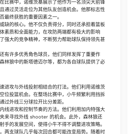
在比赛中，诺维茨基展示了他作为一名顶尖大前锋
且通过灵活走位为其他队友创造机会。他那标志性
否最终获胜的重要因素之一。
或缺的核心。他不仅负责得分，同时还承担着篮板
体素质和全面能力，在攻防两端都有极大的影响
了强大的竞争精神，不断努力帮助球队保持领先甚
还有许多优秀角色球员，他们同样发挥了重要作
森林狼中的斯塔德迈尔等，都为各自球队提供了必
速进攻与外线投射相结合的打法。他们利用诺维茨
空位投篮机会。在整场比赛中，小牛频繁利用挡拆
通过外线三分球拉开比分差距。
内线进攻和控制节奏的方法。他们利用加内特强大
寻找外线 shooter 的机会。此外，森林狼还
射手的发展空间，使得小牛不得不调整进攻策略。
，两支球队几乎每次回合都可能改变局势。随着时