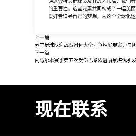
通过分析关键球员及其战术布局，我们看
的重要性。这些元素共同构成了一幅美丽
爱好者追寻自己的梦想，为这个全球化运
上一篇
苏宁足球队迎战泰州远大全力争胜展现实力与
下一篇
内马尔本赛季第五次受伤巴黎欧冠前景堪忧引
现在联系