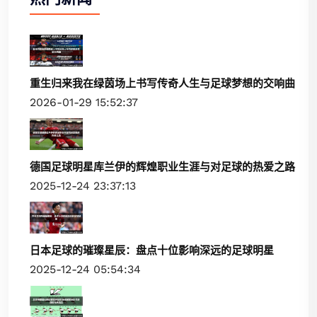
重生归来我在绿茵场上书写传奇人生与足球梦想的交响曲
2026-01-29 15:52:37
德国足球明星库兰伊的辉煌职业生涯与对足球的热爱之路
2025-12-24 23:37:13
日本足球的璀璨星辰：盘点十位影响深远的足球明星
2025-12-24 05:54:34