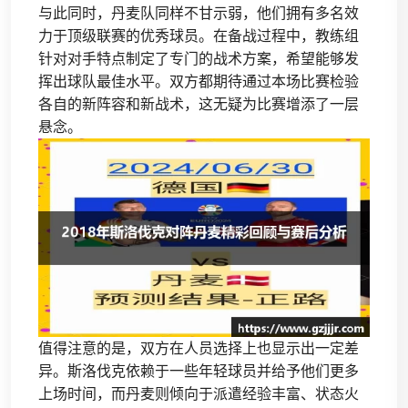
与此同时，丹麦队同样不甘示弱，他们拥有多名效
力于顶级联赛的优秀球员。在备战过程中，教练组
针对对手特点制定了专门的战术方案，希望能够发
挥出球队最佳水平。双方都期待通过本场比赛检验
各自的新阵容和新战术，这无疑为比赛增添了一层
悬念。
值得注意的是，双方在人员选择上也显示出一定差
异。斯洛伐克依赖于一些年轻球员并给予他们更多
上场时间，而丹麦则倾向于派遣经验丰富、状态火