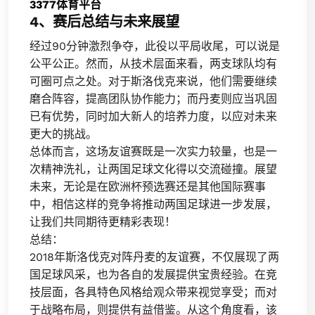
3377体育平台
4、赛后总结与未来展望
经过90分钟激烈争夺，此役以平局收尾，可以说是
公平公正。然而，从技术层面来看，两支球队均有
可圈可点之处。对于斯洛伐克来说，他们需要继续
磨合阵容，提高团队协作能力；而丹麦则应当巩固
已有优势，同时加大新人的培养力度，以应对未来
更大的挑战。
总体而言，这场友谊赛既是一次实力较量，也是一
次精神洗礼，让两国足球文化得以交流碰撞。展望
未来，无论是在欧洲杯预选赛还是其他国际赛事
中，相信这样的竞争将推动两国足球进一步发展，
让我们共同期待更精彩表现！
总结：
2018年斯洛伐克对阵丹麦的友谊赛，不仅展现了两
国足球风采，也为各自的发展提供宝贵经验。在竞
技层面，各具特色风格给观众带来视觉享受；而对
于战略布局，则提供有益借鉴。从这个角度看，该