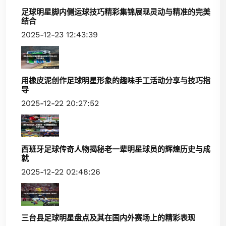
足球明星脚内侧运球技巧精彩集锦展现灵动与精准的完美
结合
2025-12-23 12:43:39
用橡皮泥创作足球明星形象的趣味手工活动分享与技巧指
导
2025-12-22 20:27:52
西班牙足球传奇人物揭秘老一辈明星球员的辉煌历史与成
就
2025-12-22 02:48:26
三台县足球明星盘点及其在国内外赛场上的精彩表现