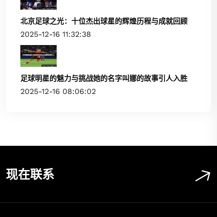
北京足球之光：十位杰出球星的辉煌历程与成就回顾
2025-12-16 11:32:38
足球明星的魅力与挑战她的名字叫娜的故事引人入胜
2025-12-16 08:06:02
现在联系