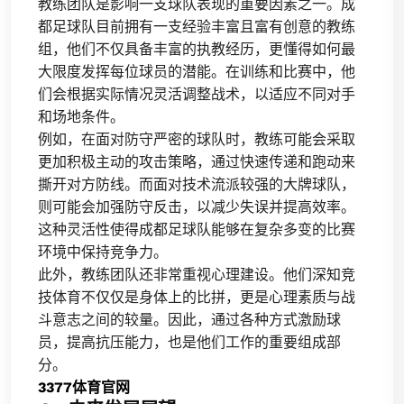
教练团队是影响一支球队表现的重要因素之一。成
都足球队目前拥有一支经验丰富且富有创意的教练
组，他们不仅具备丰富的执教经历，更懂得如何最
大限度发挥每位球员的潜能。在训练和比赛中，他
们会根据实际情况灵活调整战术，以适应不同对手
和场地条件。
例如，在面对防守严密的球队时，教练可能会采取
更加积极主动的攻击策略，通过快速传递和跑动来
撕开对方防线。而面对技术流派较强的大牌球队，
则可能会加强防守反击，以减少失误并提高效率。
这种灵活性使得成都足球队能够在复杂多变的比赛
环境中保持竞争力。
此外，教练团队还非常重视心理建设。他们深知竞
技体育不仅仅是身体上的比拼，更是心理素质与战
斗意志之间的较量。因此，通过各种方式激励球
员，提高抗压能力，也是他们工作的重要组成部
分。
3377体育官网