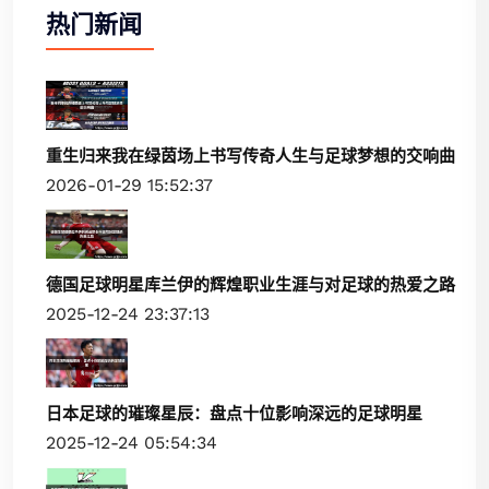
热门新闻
重生归来我在绿茵场上书写传奇人生与足球梦想的交响曲
2026-01-29 15:52:37
德国足球明星库兰伊的辉煌职业生涯与对足球的热爱之路
2025-12-24 23:37:13
日本足球的璀璨星辰：盘点十位影响深远的足球明星
2025-12-24 05:54:34