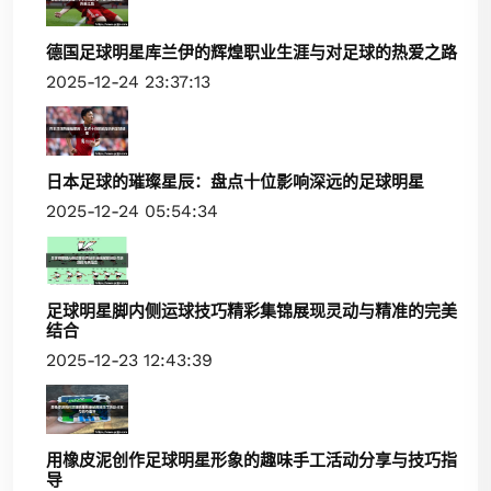
德国足球明星库兰伊的辉煌职业生涯与对足球的热爱之路
2025-12-24 23:37:13
日本足球的璀璨星辰：盘点十位影响深远的足球明星
2025-12-24 05:54:34
足球明星脚内侧运球技巧精彩集锦展现灵动与精准的完美
结合
2025-12-23 12:43:39
用橡皮泥创作足球明星形象的趣味手工活动分享与技巧指
导