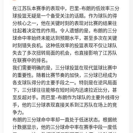
在江苏队本赛季的表现中，巴里-布朗的低效率三分
球投篮无疑是一个备受关注的话题。作为球队的得
分核心之一，他在关键时刻的表现对比赛的结果往
往起着决定性的作用。令人遗憾的是，布朗的三分
球命中率始终未能达到预期水平，甚至多次在关键
时刻错失良机。这种低效率的投篮表现不仅让球队
失去了多次扭转局面的机会，也直接影响了江苏队
在联赛中的排名。
我们需要明确的是，三分球投篮在现代篮球比赛中
的重要性。随着比赛节奏的加快，三分球已经成为
各支球队得分的主要手段之一。特别是在逆风局面
下，三分球往往能够在短时间内迅速拉近比分，甚
至反超对手。而巴里-布朗作为球队的主要外线得分
手，他的三分球表现直接关系到江苏队在场上的竞
争力。
布朗的三分球命中率却一直处于低迷状态。根据统
计数据显示，他的三分球命中率在赛季中段一度低