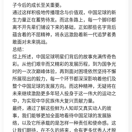
子今后的成长至关重要。
通过这样积极地传播理念与价值观，中国足球的新
生力量正在蓄势待发。而这条路上，每一个脚印都
离不开先辈们铺设下来的基础，正如那些名字背后
蕴含着的不屈精神，将永远激励着新一代追梦者勇
敢面对未来挑战。
总结：
综上所述，中国足球明星们背后的故事充满传奇色
彩。从他们艰辛而又精彩的发展历程，到为国争光
时的一次次巅峰体验，再到面对困境依然坚持不懈
所展现出的毅力，每一个环节都深深影响着他们及
整个中国足球的发展方向。而这种精神，无疑将在
未来继续激励更多年轻人投身于这一伟大的运动之
中，为实现中华民族伟大复兴贡献力量。
最终，通过了解这些鲜为人知却又真实动人的故
事，我们能够更加全面地看待中国足球的发展脉
络，以及它所承载的是怎样一种责任和使命感。这
让我们期待，在不久的将来，会有更多优秀人才脱