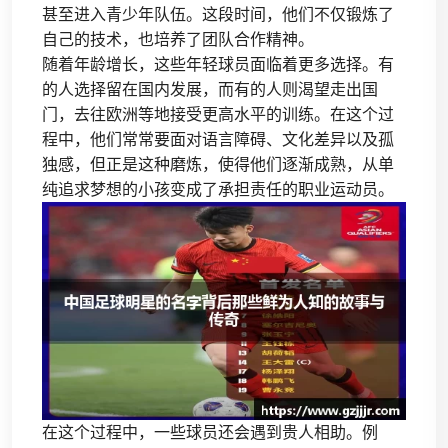
甚至进入青少年队伍。这段时间，他们不仅锻炼了
自己的技术，也培养了团队合作精神。
随着年龄增长，这些年轻球员面临着更多选择。有
的人选择留在国内发展，而有的人则渴望走出国
门，去往欧洲等地接受更高水平的训练。在这个过
程中，他们常常要面对语言障碍、文化差异以及孤
独感，但正是这种磨炼，使得他们逐渐成熟，从单
纯追求梦想的小孩变成了承担责任的职业运动员。
在这个过程中，一些球员还会遇到贵人相助。例