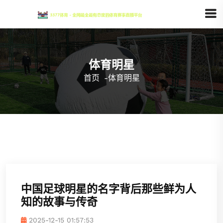
体育明星
首页
-
体育明星
中国足球明星的名字背后那些鲜为人
知的故事与传奇
2025-12-15 01:57:53