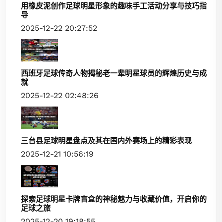
用橡皮泥创作足球明星形象的趣味手工活动分享与技巧指
导
2025-12-22 20:27:52
西班牙足球传奇人物揭秘老一辈明星球员的辉煌历史与成
就
2025-12-22 02:48:26
三台县足球明星盘点及其在国内外赛场上的精彩表现
2025-12-21 10:56:19
探索足球明星卡牌盲盒的神秘魅力与收藏价值，开启你的
足球之旅
2025-12-20 19:18:55