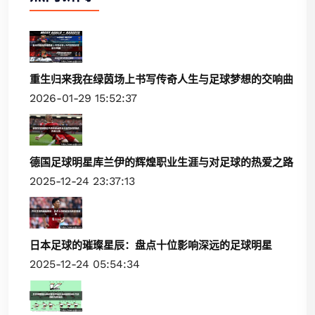
重生归来我在绿茵场上书写传奇人生与足球梦想的交响曲
2026-01-29 15:52:37
德国足球明星库兰伊的辉煌职业生涯与对足球的热爱之路
2025-12-24 23:37:13
日本足球的璀璨星辰：盘点十位影响深远的足球明星
2025-12-24 05:54:34