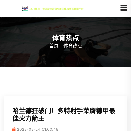
体育热点
首页
-
体育热点
哈兰德狂破门！多特射手荣膺德甲最
佳火力箭王
2025-05-24 01:03:46