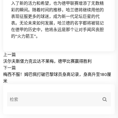
入了新的活力和希望，也为德甲联赛增添了无数精
彩的瞬间。随着时间的推移，哈兰德将继续用他的
表现征服更多的球迷，成为新一代足坛巨星的代
表。无论未来如何发展，哈兰德的名字都将被铭记
在德甲的历史中，他将永远是那个让对手闻风丧胆
的“火力箭王”。
上一篇
沃尔夫斯堡力克云达不莱梅，德甲比赛赢得胜利
下一篇
梅西不服！姆巴佩打破巴黎球员身高记录，身高升至180厘
米