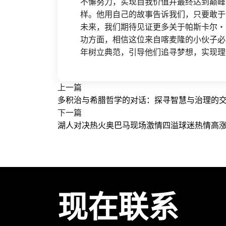
不懈努力，实现自我价值并最终达到巅峰
样。他用自己的故事告诉我们，只要敢于
未来，我们期待见证更多关于帕斯卡尔・
功方面，相信这位来自喀麦隆的小伙子必
年树立典范，引导他们追寻梦想，实现理
上一篇
多积治与希腊哲学的对话：探寻智慧与治理的
下一篇
湖人对决热火奥巴马现场激情四溢球迷热情高
现在联系