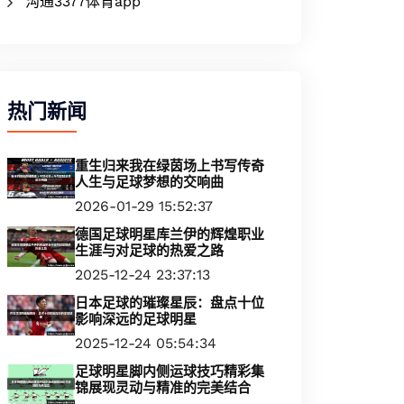
沟通3377体育app
热门新闻
重生归来我在绿茵场上书写传奇
人生与足球梦想的交响曲
2026-01-29 15:52:37
德国足球明星库兰伊的辉煌职业
生涯与对足球的热爱之路
2025-12-24 23:37:13
日本足球的璀璨星辰：盘点十位
影响深远的足球明星
2025-12-24 05:54:34
足球明星脚内侧运球技巧精彩集
锦展现灵动与精准的完美结合