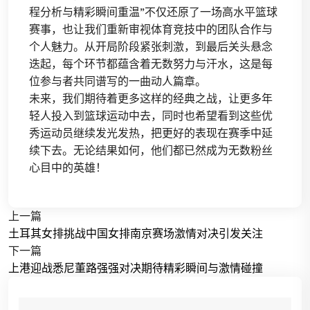
程分析与精彩瞬间重温”不仅还原了一场高水平篮球
赛事，也让我们重新审视体育竞技中的团队合作与
个人魅力。从开局阶段紧张刺激，到最后关头悬念
迭起，每个环节都蕴含着无数努力与汗水，这是每
位参与者共同谱写的一曲动人篇章。
未来，我们期待着更多这样的经典之战，让更多年
轻人投入到篮球运动中去，同时也希望看到这些优
秀运动员继续发光发热，把更好的表现在赛季中延
续下去。无论结果如何，他们都已然成为无数粉丝
心目中的英雄！
上一篇
土耳其女排挑战中国女排南京赛场激情对决引发关注
下一篇
上港迎战悉尼董路强强对决期待精彩瞬间与激情碰撞