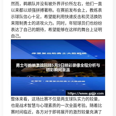
然而，鹈鹕队并没有被外界评价所左右，他们一直
以来都以顽强拼搏著称。在赛前发布会上，教练表
示球队信心十足，希望能利用快速反击和灵活换防
来限制勇士的进攻火力。同时，年轻球员们也纷纷
表达了自己的期待，希望能够在这样的舞台上证明
自己。
整体来看，这场比赛不仅是两支球队实力的较量，
也是战术智慧与心理素质的一次全面考验。随着比
赛时间临近，各方对于即将展开的激烈较量充满了