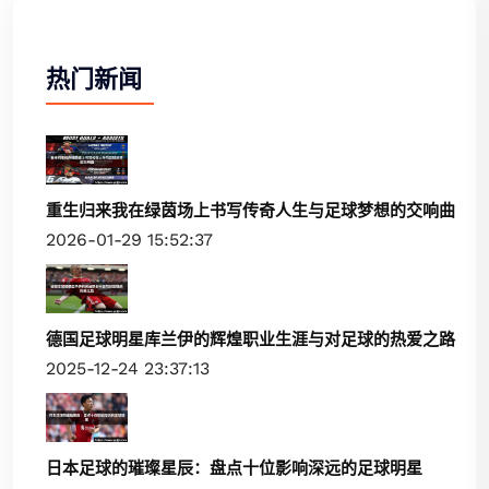
热门新闻
重生归来我在绿茵场上书写传奇人生与足球梦想的交响曲
2026-01-29 15:52:37
德国足球明星库兰伊的辉煌职业生涯与对足球的热爱之路
2025-12-24 23:37:13
日本足球的璀璨星辰：盘点十位影响深远的足球明星