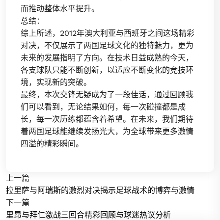
而推动整体水平提升。
总结：
综上所述，2012年澳大利亚与西班牙之间这场精彩
对决，不仅展示了两国足球文化的独特魅力，更为
未来的发展指明了方向。在技术日益成熟的今天，
各支球队只能不断创新，以适应不断变化的竞技环
境，实现新的突破。
最终，本次交锋无疑成为了一段佳话，通过回顾我
们可以看到，无论结果如何，每一次碰撞都是成
长，每一次历练都蕴含着希望。在未来，我们期待
着两国足球能继续发扬光大，为全球带来更多激情
四溢的精彩瞬间。
上一篇
拉里萨与阿瑞斯的激烈对决揭示足球战术的博弈与激情
下一篇
里昂与拜仁激战三回合精彩回顾与球迷热议分析