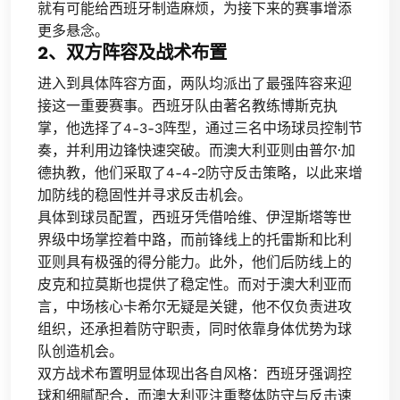
就有可能给西班牙制造麻烦，为接下来的赛事增添
更多悬念。
2、双方阵容及战术布置
进入到具体阵容方面，两队均派出了最强阵容来迎
接这一重要赛事。西班牙队由著名教练博斯克执
掌，他选择了4-3-3阵型，通过三名中场球员控制节
奏，并利用边锋快速突破。而澳大利亚则由普尔·加
德执教，他们采取了4-4-2防守反击策略，以此来增
加防线的稳固性并寻求反击机会。
具体到球员配置，西班牙凭借哈维、伊涅斯塔等世
界级中场掌控着中路，而前锋线上的托雷斯和比利
亚则具有极强的得分能力。此外，他们后防线上的
皮克和拉莫斯也提供了稳定性。而对于澳大利亚而
言，中场核心卡希尔无疑是关键，他不仅负责进攻
组织，还承担着防守职责，同时依靠身体优势为球
队创造机会。
双方战术布置明显体现出各自风格：西班牙强调控
球和细腻配合，而澳大利亚注重整体防守与反击速