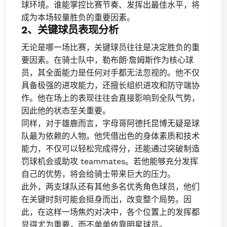
球环境。谁能掌控比赛节奏、发挥出最佳水平，将
成为本场较量胜负的重要因素。
2、关键球员表现分析
无论是哪一场比赛，关键球员往往是决定胜负的重
要因素。在骑士队中，勒布朗·詹姆斯作为核心球
员，其全面能力是任何对手都无法忽视的。他不仅
具备极强的进攻能力，还擅长组织进攻和防守端协
作。他在场上的表现往往会直接影响到全队气势，
因此他的状态至关重要。
同样，对于雄鹿而言，字母哥阿德托昆博无疑是球
队最为依赖的人物。他凭借出色的身体素质和技术
能力，不仅可以轻松完成得分，还能通过突破制造
罚球机会或助攻 teammates。若他能够充分发挥
自己的优势，将会给骑士带来巨大的压力。
此外，两支球队还有其他多名优秀角色球员，他们
在关键时刻可能会挺身而出，改变整个局势。因
此，在这样一场焦灼对决中，各个位置上的发挥都
显得尤为重要，而不单单依靠明星球员。