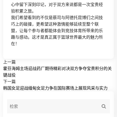
心中留下深刻印记，对于双方来说都是一次宝贵经
验积累之旅。
我们希望看到的不仅是蔡司与阿德托昆博们之间技
巧上的碰撞，更希望这种激情能够延续至整个联
盟，让每个参与者都能体会到竞技体育所带来的乐
趣与感动。这才是真正属于篮球世界最大的魅力所
在！
上一篇
霍芬海姆主场迎战药厂期待精彩对决双方争夺宝贵积分的关
键战役
下一篇
韩国女足迎战缅甸女足力争在国际赛场上展现风采与实力