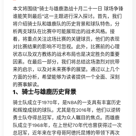
本文将围绕“骑士与雄鹿激战十月二十一日 球场争锋
谁能笑到最后”这一主题进行深入探讨。首先，我们
将介绍骑士队和雄鹿队的历史背景和球队特色，分
析两支球队在比赛中可能展现出的战术风格。接
着，将重点关注这场比赛的关键球员，他们的表现
对比赛结果的影响不可忽视。此外，比赛前的心理
状态以及双方教练的战术布局也是决定胜负的重要
因素。在最后一部分，我们将总结这场激烈对抗带
来的启示，以及对未来赛季的展望。通过以上几个
方面的分析，希望能够为读者提供一个全面、深刻
的赛事解读。
1、骑士与雄鹿历史背景
骑士队成立于1970年，是NBA的一支具有丰富历史
和辉煌成就的球队。尤其是在2016年，他们以逆转
勇士队夺得总冠军，成为众人瞩目的焦点。而雄鹿
队成立于1968年，在上世纪70年代也曾获得过一次
总冠军，近年来在字母哥阿德托昆博的带领下再次