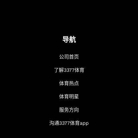
导航
公司首页
了解3377体育
体育热点
体育明星
服务方向
沟通3377体育app