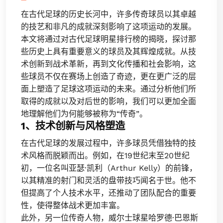
在古代足球的历史长河中，许多传奇球员以其卓越
的技艺和非凡的成就深刻影响了这项运动的发展。
本文将通过对古代足球明星排行榜的揭晓，探讨那
些历史上具有重要意义的球员及其辉煌成就。从技
术创新到战术革新，再到文化传播和社会影响，这
些球员不仅在赛场上创造了奇迹，更在更广泛的层
面上塑造了足球这项运动的未来。通过分析他们所
取得的成就以及对后世的影响，我们可以更加全面
地理解他们为何能够被称为“传奇”。
1、技术创新与风格塑造
在古代足球的发展过程中，许多球员凭借独特的技
术风格而脱颖而出。例如，在19世纪末至20世纪
初，一位名叫亚瑟·凯利（Arthur Kelly）的前锋，
以其精准的射门和灵活的盘带技巧闻名于世。他不
但提高了个人技术水平，还推动了团队配合的重要
性，使得整体战术更加丰富。
此外，另一位传奇人物，威尔士球星哈罗德·巴恩斯